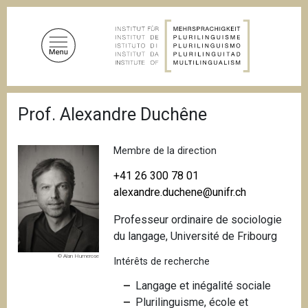
A
l
l
e
r
a
F
u
Prof. Alexandre Duchêne
i
c
l
d
o
'
Membre de la direction
n
A
t
r
+41 26 300 78 01
i
e
alexandre.duchene@unifr.ch
a
n
n
Professeur ordinaire de sociologie
u
e
du langage, Université de Fribourg
p
r
© Alan Humerose
Intérêts de recherche
i
Langage et inégalité sociale
n
Plurilinguisme, école et
c