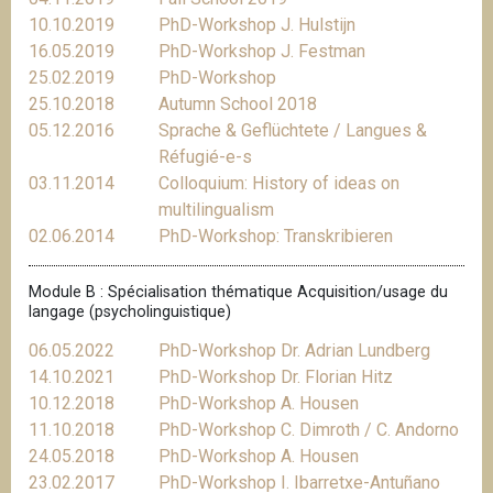
10.10.2019
PhD-Workshop J. Hulstijn
16.05.2019
PhD-Workshop J. Festman
25.02.2019
PhD-Workshop
25.10.2018
Autumn School 2018
05.12.2016
Sprache & Geflüchtete / Langues &
Réfugié-e-s
03.11.2014
Colloquium: History of ideas on
multilingualism
02.06.2014
PhD-Workshop: Transkribieren
Module B : Spécialisation thématique Acquisition/usage du
langage (psycholinguistique)
06.05.2022
PhD-Workshop Dr. Adrian Lundberg
14.10.2021
PhD-Workshop Dr. Florian Hitz
10.12.2018
PhD-Workshop A. Housen
11.10.2018
PhD-Workshop C. Dimroth / C. Andorno
24.05.2018
PhD-Workshop A. Housen
23.02.2017
PhD-Workshop I. Ibarretxe-Antuñano