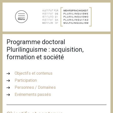
A
l
l
e
r
a
F
u
Programme doctoral
i
c
l
Plurilinguisme : acquisition,
d
o
'
formation et société
n
A
t
r
i
e
a
Objectifs et contenus
n
n
Participation
u
e
Personnes / Domaines
p
r
Evénements passés
i
n
c