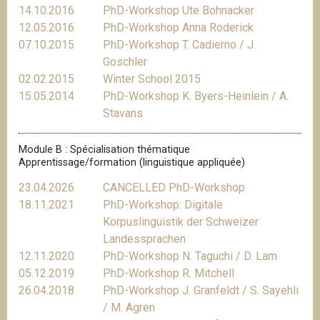
14.10.2016
PhD-Workshop Ute Bohnacker
12.05.2016
PhD-Workshop Anna Roderick
07.10.2015
PhD-Workshop T. Cadierno / J.
Goschler
02.02.2015
Winter School 2015
15.05.2014
PhD-Workshop K. Byers-Heinlein / A.
Stavans
Module B : Spécialisation thématique
Apprentissage/formation (linguistique appliquée)
23.04.2026
CANCELLED PhD-Workshop
18.11.2021
PhD-Workshop: Digitale
Korpuslinguistik der Schweizer
Landessprachen
12.11.2020
PhD-Workshop N. Taguchi / D. Lam
05.12.2019
PhD-Workshop R. Mitchell
26.04.2018
PhD-Workshop J. Granfeldt / S. Sayehli
/ M. Agren