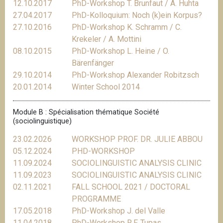
12.10.2017
PhD-Workshop T. Brunfaut / A. Huhta
27.04.2017
PhD-Kolloquium: Noch (k)ein Korpus?
27.10.2016
PhD-Workshop K. Schramm / C.
Krekeler / A. Mottini
08.10.2015
PhD-Workshop L. Heine / O.
Bärenfänger
29.10.2014
PhD-Workshop Alexander Robitzsch
20.01.2014
Winter School 2014
Module B : Spécialisation thématique Société
(sociolinguistique)
23.02.2026
WORKSHOP PROF. DR. JULIE ABBOU
05.12.2024
PHD-WORKSHOP
11.09.2024
SOCIOLINGUISTIC ANALYSIS CLINIC
11.09.2023
SOCIOLINGUISTIC ANALYSIS CLINIC
02.11.2021
FALL SCHOOL 2021 / DOCTORAL
PROGRAMME
17.05.2018
PhD-Workshop J. del Valle
11.04.2018
PhD-Workshop R.F. Tupas