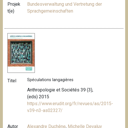
Projek
Bundesverwaltung und Vertretung der
t(e)
Sprachgemeinschaften
Spéculations langagières
Titel
Anthropologie et Sociétés 39 (3),
(eds) 2015
https://www.erudit.org/fr/revues/as/2015-
v39-n3-as02327/
Autor
Alexandre Duchêne
,
Michelle Devaluy