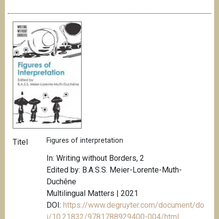
Figures of interpretation
Titel
In: Writing without Borders, 2
Edited by: B.A.S.S. Meier-Lorente-Muth-
Duchêne
Multilingual Matters | 2021
DOI:
https://www.degruyter.com/document/do
i/10.21832/9781788929400-004/html