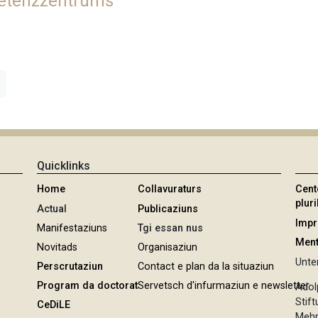
petenzzentrums
Quicklinks
Home
Collavuraturs
Cent
pluri
Actual
Publicaziuns
Imp
Manifestaziuns
Tgi essan nus
Ment
Novitads
Organisaziun
Unter
Perscrutaziun
Contact e plan da la situaziun
Program da doctorat
Servetsch d'infurmaziun e newsletter
Adol
Stif
CeDiLE
Mehr