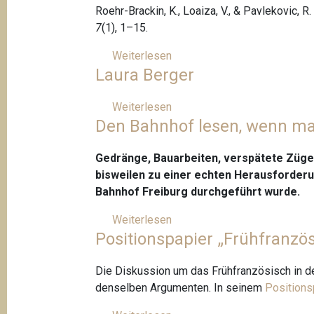
o
p
Roehr-Brackin, K., Loaiza, V., & Pavlekovic, R
i
u
7
(1), 1–15.
-
s
c
Weiterlesen
ü
S
Laura Berger
o
b
W
l
e
I
l
r
Weiterlesen
ü
K
a
Den Bahnhof lesen, wenn ma
R
b
O
b
e
e
-
o
n
r
Gedränge, Bauarbeiten, verspätete Züge
A
r
a
L
bisweilen zu einer echten Herausforderun
u
a
t
a
Bahnhof Freiburg durchgeführt wurde.
t
t
o
u
h
Weiterlesen
ü
r
P
r
e
Positionspapier „Frühfranzös
b
i
a
a
n
e
c
v
B
t
r
Die Diskussion um das Frühfranzösisch in de
e
l
e
i
D
denselben Argumenten. In seinem
Positions
s
e
r
s
e
c
k
g
c