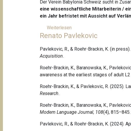
r
Der Verein Babylonia Schweiz sucht in Zusam
t
S
eine wissenschaftliche Mitarbeiterin / e
i
c
ein Jahr befristet mit Aussicht auf Verlä
o
h
Weiterlesen
ü
n
w
Renato Pavlekovic
b
e
e
i
r
Pavlekovic, R., & Roehr-Brackin, K. (in press)
z
O
Acquisition
.
e
f
r
Roehr-Brackin, K., Baranowska, K., Pavlekovic, 
f
L
awareness at the earliest stages of adult L2
r
e
e
r
Roehr-Brackin, K., & Pavlekovic, R. (2025). La
d
n
Research
.
'
e
e
Roehr-Brackin, K., Baranowska, K., Pavlekovic, 
r
m
Modern Language Journal, 108
(4), 815–845.
k
p
o
Pavlekovic, R., & Roehr-Brackin, K. (2024). Apt
l
r