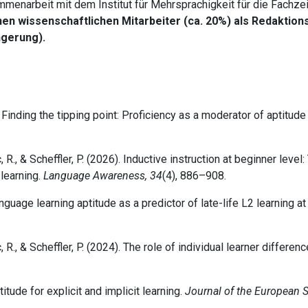
menarbeit mit dem Institut für Mehrsprachigkeit für die Fachzei
inen wissenschaftlichen Mitarbeiter (ca. 20%) als Redakti
ngerung).
. Finding the tipping point: Proficiency as a moderator of aptitude
R., & Scheffler, P. (2026). Inductive instruction at beginner level
 learning.
Language Awareness, 34
(4), 886–908.
nguage learning aptitude as a predictor of late-life L2 learning at
R., & Scheffler, P. (2024). The role of individual learner differenc
itude for explicit and implicit learning.
Journal of the European 