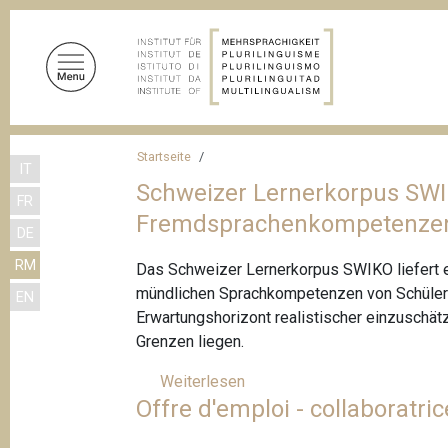
D
i
r
e
k
t
P
z
Startseite
IT
f
u
Schweizer Lernerkorpus SWIK
FR
m
a
Fremdsprachenkompetenze
I
DE
d
n
RM
n
Das Schweizer Lernerkorpus SWIKO liefert er
h
mündlichen Sprachkompetenzen von Schülerin
EN
a
a
Erwartungshorizont realistischer einzuschät
l
v
Grenzen liegen.
t
i
Weiterlesen
ü
g
Offre d'emploi - collaboratric
b
a
e