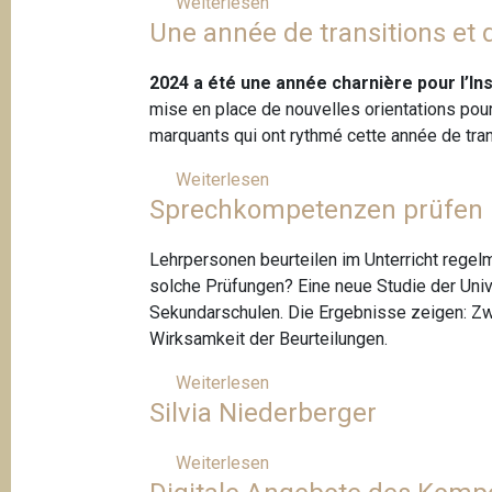
Weiterlesen
ü
n
i
o
e
h
Une année de transitions et d
b
B
e
v
r
e
e
a
n
i
S
r
2024 a été une année charnière pour l’Ins
h
t
c
c
P
mise en place de nouvelles orientations pour l
n
i
h
o
marquants qui ont rythmé cette année de tran
h
f
ü
s
o
i
Weiterlesen
ü
l
i
f
q
Sprechkompetenzen prüfen 
b
e
t
l
u
e
r
i
e
e
r
Lehrpersonen beurteilen im Unterricht rege
t
o
s
U
solche Prüfungen? Eine neue Studie der Univ
e
n
e
n
Sekundarschulen. Die Ergebnisse zeigen: Zwi
x
s
n
e
Wirksamkeit der Beurteilungen.
t
p
,
a
e
a
w
Weiterlesen
ü
n
z
p
e
Silvia Niederberger
b
n
e
i
n
e
é
i
e
n
r
Weiterlesen
ü
e
g
r
m
S
b