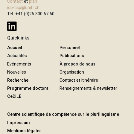
Contact
et
plan
i
idp-csp@unifr.ch
p
Tél +41 (0)26 300 67 60
a
l
Quicklinks
Accueil
Personnel
Actualités
Publications
Evénements
À propos de nous
Nouvelles
Organisation
Recherche
Contact et itinéraire
Programme doctoral
Renseignements & newsletter
CeDiLE
Centre scientifique de compétence sur le plurilinguisme
Impressum
Mentions légales