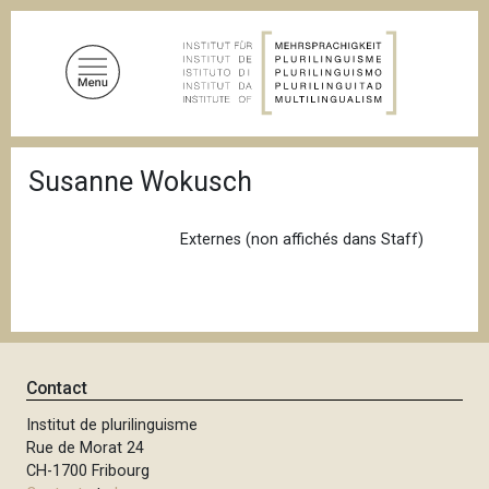
A
l
l
e
r
a
F
u
Susanne Wokusch
i
c
l
d
o
'
Externes (non affichés dans Staff)
n
A
t
r
i
e
a
n
n
u
e
p
Contact
r
Institut de plurilinguisme
i
Rue de Morat 24
n
CH-1700 Fribourg
c