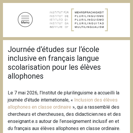
S
k
i
p
t
o
B
m
Journée d’études sur l’école
r
a
e
inclusive en français langue
a
i
d
scolarisation pour les élèves
n
c
allophones
c
r
u
o
m
n
b
Le 7 mai 2026, l’Institut de plurilinguisme a accueilli la
t
journée d’étude internationale, «
Inclusion des élèves
e
allophones en classe ordinaire
», qui a rassemblé des
n
chercheurs et chercheuses, des didacticien.nes et des
t
enseignant.e.s autour de l’enseignement inclusif
en
et
du
français aux élèves allophones en classe ordinaire.