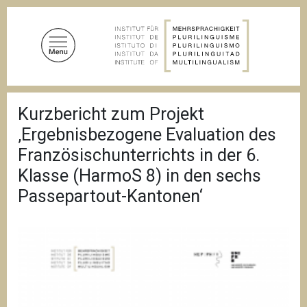
A
l
l
e
r
a
F
u
Kurzbericht zum Projekt
i
c
l
‚Ergebnisbezogene Evaluation des
d
o
'
Französischunterrichts in der 6.
n
A
Klasse (HarmoS 8) in den sechs
t
r
i
e
Passepartout-Kantonen‘
a
n
n
u
e
p
r
i
n
c