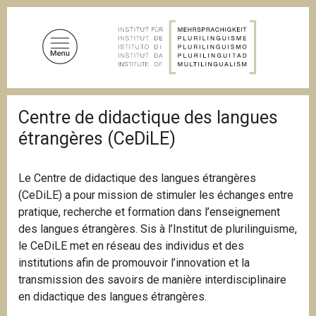
A
l
l
e
r
a
F
u
Centre de didactique des langues
i
c
l
étrangères (CeDiLE)
d
o
'
n
A
t
r
Le Centre de didactique des langues étrangères
i
e
(CeDiLE) a pour mission de stimuler les échanges entre
a
n
pratique, recherche et formation dans l’enseignement
n
u
e
des langues étrangères. Sis à l’Institut de plurilinguisme,
p
le CeDiLE met en réseau des individus et des
r
institutions afin de promouvoir l’innovation et la
i
transmission des savoirs de manière interdisciplinaire
n
en didactique des langues étrangères.
c