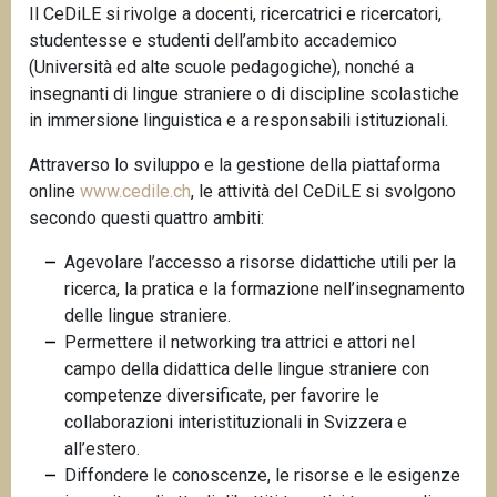
Il CeDiLE si rivolge a docenti, ricercatrici e ricercatori,
n
studentesse e studenti dell’ambito accademico
c
(Università ed alte scuole pedagogiche), nonché a
i
insegnanti di lingue straniere o di discipline scolastiche
p
in immersione linguistica e a responsabili istituzionali.
a
l
Attraverso lo sviluppo e la gestione della piattaforma
e
online
www.cedile.ch
, le attività del CeDiLE si svolgono
secondo questi quattro ambiti:
Agevolare l’accesso a risorse didattiche utili per la
ricerca, la pratica e la formazione nell’insegnamento
delle lingue straniere.
Permettere il networking tra attrici e attori nel
campo della didattica delle lingue straniere con
competenze diversificate, per favorire le
collaborazioni interistituzionali in Svizzera e
all’estero.
Diffondere le conoscenze, le risorse e le esigenze