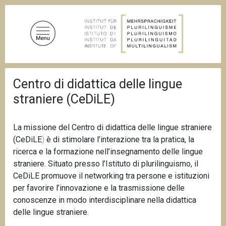
S
a
l
t
a
a
B
l
Centro di didattica delle lingue
r
c
i
straniere (CeDiLE)
c
o
i
n
o
t
l
La missione del Centro di didattica delle lingue straniere
e
e
(CeDiLE
)
è di stimolare l’interazione tra la pratica, la
d
n
ricerca e la formazione nell’insegnamento delle lingue
i
u
p
straniere. Situato presso l’Istituto di plurilinguismo, il
a
t
CeDiLE promuove il networking tra persone e istituzioni
n
o
per favorire l’innovazione e la trasmissione delle
e
p
conoscenze in modo interdisciplinare nella didattica
r
delle lingue straniere.
i