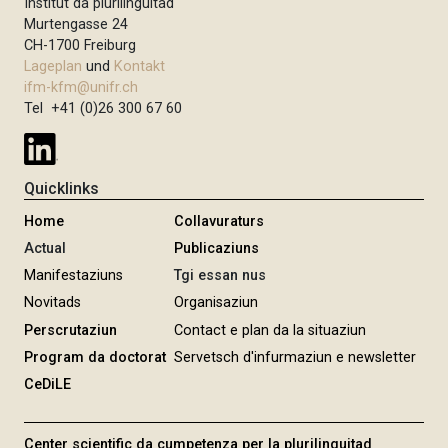
Institut da plurilinguitad
Murtengasse 24
CH-1700 Freiburg
Lageplan
und
Kontakt
ifm-kfm@unifr.ch
Tel +41 (0)26 300 67 60
Quicklinks
Home
Collavuraturs
Actual
Publicaziuns
Manifestaziuns
Tgi essan nus
Novitads
Organisaziun
Perscrutaziun
Contact e plan da la situaziun
Program da doctorat
Servetsch d'infurmaziun e newsletter
CeDiLE
Center scientific da cumpetenza per la plurilinguitad