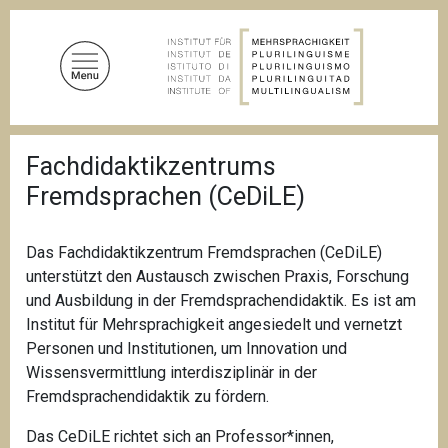
D
i
r
e
k
t
P
z
Fachdidaktikzentrums
f
u
a
Fremdsprachen (CeDiLE)
d
m
n
I
a
n
v
Das Fachdidaktikzentrum Fremdsprachen (
CeDiLE
)
i
h
unterstützt den Austausch zwischen Praxis, Forschung
g
a
und Ausbildung in der Fremdsprachendidaktik. Es ist am
a
l
t
Institut für Mehrsprachigkeit angesiedelt und vernetzt
i
t
Personen und Institutionen, um Innovation und
o
Wissensvermittlung interdisziplinär in der
n
Fremdsprachendidaktik zu fördern.
Das CeDiLE richtet sich an Professor*innen,