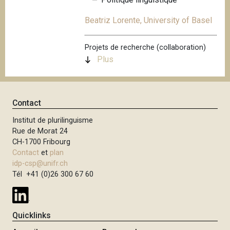
i
Beatriz Lorente, University of Basel
p
a
l
Projets de recherche (collaboration)
Plus
Contact
Institut de plurilinguisme
Rue de Morat 24
CH-1700 Fribourg
Contact
et
plan
idp-csp@unifr.ch
Tél +41 (0)26 300 67 60
Quicklinks