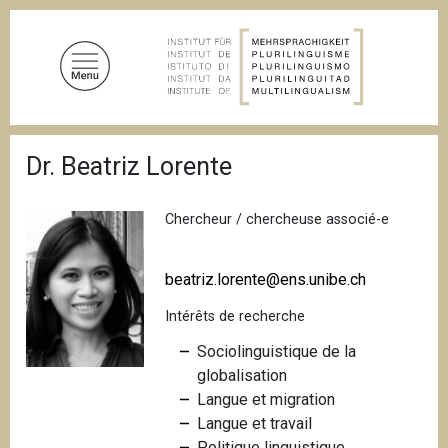
A
l
l
e
r
a
F
u
Dr. Beatriz Lorente
i
c
l
d
o
'
Chercheur / chercheuse associé-e
n
A
t
r
i
e
beatriz.lorente@ens.unibe.ch
a
n
n
Intérêts de recherche
u
e
p
Sociolinguistique de la
r
globalisation
i
Langue et migration
n
Langue et travail
c
Politique linguistique