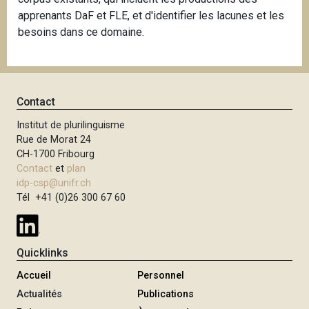
i
apprenants DaF et FLE, et d'identifier les lacunes et les
p
besoins dans ce domaine.
a
l
Contact
Institut de plurilinguisme
Rue de Morat 24
CH-1700 Fribourg
Contact
et
plan
idp-csp@unifr.ch
Tél +41 (0)26 300 67 60
Quicklinks
Accueil
Personnel
Actualités
Publications