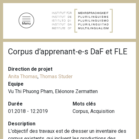
A
l
l
e
r
a
F
u
Corpus d’apprenant-e-s DaF et FLE
i
c
l
d
o
'
Direction de projet
n
A
Anita Thomas
,
Thomas Studer
t
r
i
Equipe
e
a
Vu Thi Phuong Pham, Eléonore Zermatten
n
n
u
e
Durée
Mots clés
p
01.2018 - 12.2019
Corpus
,
Acquisition
r
i
Description
n
L'objectif des travaux est de dresser un inventaire des
c
corpus existants, qui incluent les productions des