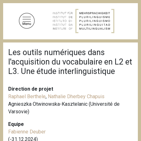
A
l
l
e
r
a
F
u
Les outils numériques dans
i
c
l
l'acquisition du vocabulaire en L2 et
d
o
'
L3. Une étude interlinguistique
n
A
t
r
i
e
Direction de projet
a
n
n
Raphael Berthele
,
Nathalie Dherbey Chapuis
u
e
Agnieszka Otwinowska-Kasztelanic (Université de
p
Varsovie)
r
Equipe
i
Fabienne Deuber
n
(-31.12.2024)
c