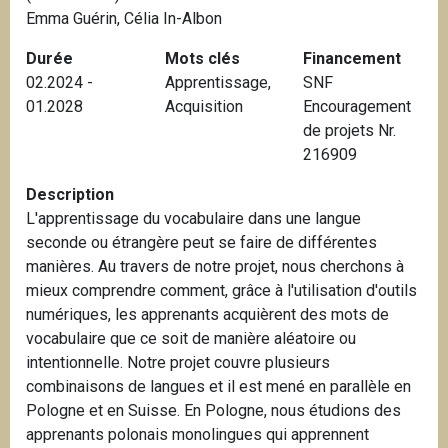
Emma Guérin, Célia In-Albon
i
p
Durée
Mots clés
Financement
a
02.2024 -
Apprentissage
,
SNF
l
01.2028
Acquisition
Encouragement
de projets Nr.
216909
Description
L'apprentissage du vocabulaire dans une langue
seconde ou étrangère peut se faire de différentes
manières. Au travers de notre projet, nous cherchons à
mieux comprendre comment, grâce à l'utilisation d'outils
numériques, les apprenants acquièrent des mots de
vocabulaire que ce soit de manière aléatoire ou
intentionnelle. Notre projet couvre plusieurs
combinaisons de langues et il est mené en parallèle en
Pologne et en Suisse. En Pologne, nous étudions des
apprenants polonais monolingues qui apprennent