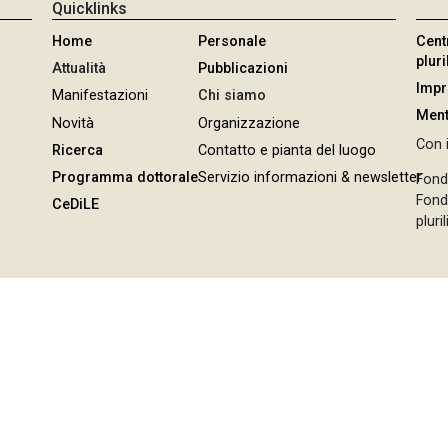
Quicklinks
Home
Personale
Cent
plur
Attualità
Pubblicazioni
Imp
Manifestazioni
Chi siamo
Ment
Novità
Organizzazione
Con i
Ricerca
Contatto e pianta del luogo
Programma dottorale
Servizio informazioni & newsletter
Fond
Fonda
CeDiLE
pluri