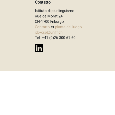
p
Contatto
n
a
Istituto di plurilinguismo
c
Rue de Morat 24
i
n
CH-1700 Friburgo
p
e
Contatto
et
pianta del luogo
a
idp-csp@unifr.ch
l
Tel +41 (0)26 300 67 60
e