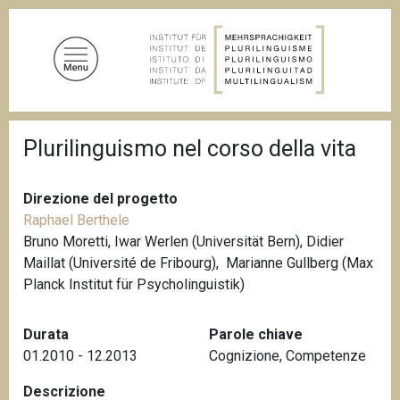
S
a
l
t
a
a
B
l
Plurilinguismo nel corso della vita
r
c
i
c
o
i
Direzione del progetto
n
o
Raphael Berthele
t
l
e
Bruno Moretti, Iwar Werlen (Universität Bern),
Didier
e
d
Maillat (Université de Fribourg),
Marianne Gullberg (
Max
n
i
Planck Institut für Psycholinguistik)
u
p
a
t
n
o
Durata
Parole chiave
e
p
01.2010 - 12.2013
Cognizione
,
Competenze
r
Descrizione
i