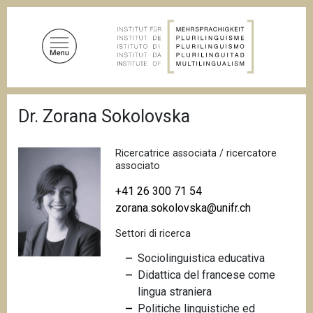
S
a
l
t
a
a
B
l
Dr. Zorana Sokolovska
r
c
i
c
o
i
Ricercatrice associata / ricercatore
n
o
associato
t
l
e
+41 26 300 71 54
e
d
zorana.sokolovska@unifr.ch
n
i
u
p
Settori di ricerca
a
t
n
Sociolinguistica educativa
o
e
Didattica del francese come
p
lingua straniera
r
Politiche linguistiche ed
i