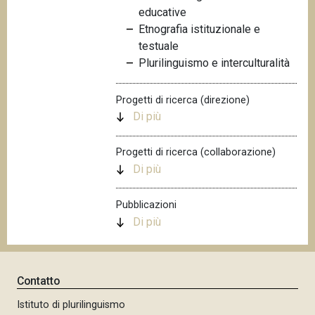
educative
n
Etnografia istituzionale e
c
testuale
i
Plurilinguismo e interculturalità
p
a
l
Progetti di ricerca (direzione)
e
Di più
Progetti di ricerca (collaborazione)
Di più
Pubblicazioni
Di più
Contatto
Istituto di plurilinguismo