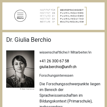
D
i
r
e
k
t
P
z
Dr. Giulia Berchio
f
u
a
d
m
n
wissenschaftliche/r Mitarbeiter/in
I
a
n
v
+41 26 300 67 58
i
h
giulia.berchio@unifr.ch
g
a
a
Forschungsinteressen
l
t
i
t
Die Forschungsschwerpunkte liegen
o
im Bereich der
© Alan Humerose
n
Sprachwissenschaften im
Bildungskontext (Primarschule),
insbesondere: