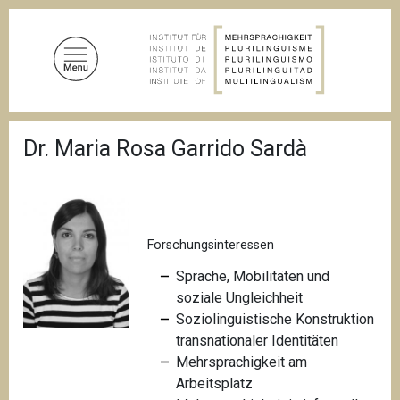
D
i
r
e
k
t
P
z
Dr. Maria Rosa Garrido Sardà
f
u
a
d
m
n
I
a
n
v
i
Forschungsinteressen
h
g
a
a
Sprache, Mobilitäten und
l
t
soziale Ungleichheit
i
t
Soziolinguistische Konstruktion
o
n
transnationaler Identitäten
Mehrsprachigkeit am
Arbeitsplatz