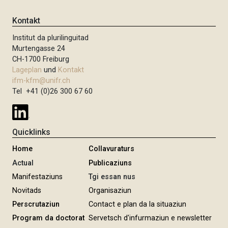
Kontakt
Institut da plurilinguitad
Murtengasse 24
CH-1700 Freiburg
Lageplan
und
Kontakt
ifm-kfm@unifr.ch
Tel +41 (0)26 300 67 60
Quicklinks
Home
Collavuraturs
Actual
Publicaziuns
Manifestaziuns
Tgi essan nus
Novitads
Organisaziun
Perscrutaziun
Contact e plan da la situaziun
Program da doctorat
Servetsch d'infurmaziun e newsletter