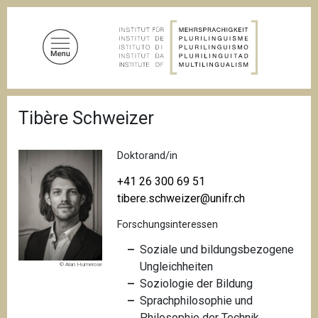
D
i
r
e
k
t
P
z
Tibère Schweizer
f
u
a
d
m
n
Doktorand/in
I
a
n
v
+41 26 300 69 51
i
h
tibere.schweizer@unifr.ch
g
a
a
Forschungsinteressen
l
t
i
t
Soziale und bildungsbezogene
o
Ungleichheiten
© Alan Humerose
n
Soziologie der Bildung
Sprachphilosophie und
Philosophie der Technik