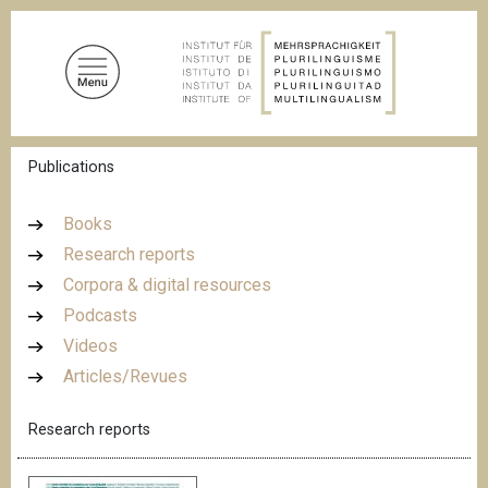
S
k
i
p
t
o
B
Publications
m
r
a
e
a
i
Books
d
n
Research reports
c
c
r
Corpora & digital resources
u
o
m
Podcasts
n
b
Videos
t
Articles/Revues
e
n
Research reports
t