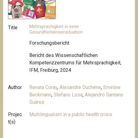
Mehrsprachigkeit in einer
Title
Gesundheitskrisensituation
Forschungsbericht
Bericht des Wissenschaftlichen
Kompetenzzentrums für Mehrsprachigkeit,
IFM, Freiburg, 2024
Author
Renata Coray
,
Alexandre Duchêne
,
Emeline
Beckmann
,
Stefano Losa
,
Alejandro Santano
Suárez
Projec
Multilingualism in a public health crisis
t(s)