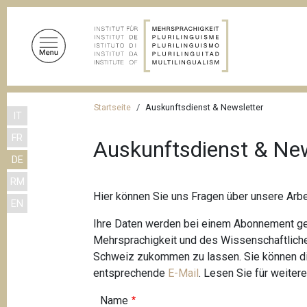
D
i
r
e
k
t
P
z
Startseite
Auskunftsdienst & Newsletter
IT
f
u
FR
m
a
Auskunftsdienst & New
I
DE
d
n
RM
n
h
Hier können Sie uns Fragen über unsere Arb
EN
a
a
l
Ihre Daten werden bei einem Abonnement genu
v
t
Mehrsprachigkeit und des Wissenschaftlich
i
Schweiz zukommen zu lassen. Sie können die
g
entsprechende
E-Mail
. Lesen Sie für weiter
a
Name