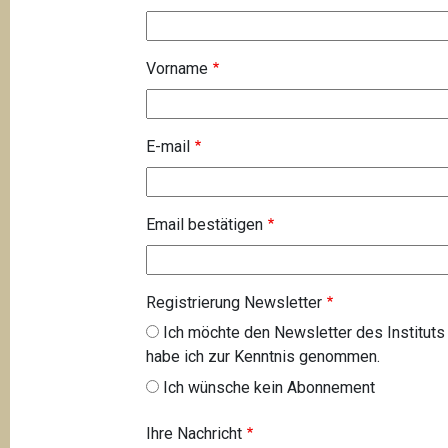
t
i
Vorname
o
n
E
E-mail
-
m
a
Email bestätigen
i
l
Registrierung Newsletter
Ich möchte den Newsletter des Institut
habe ich zur Kenntnis genommen.
Ich wünsche kein Abonnement
Ihre Nachricht