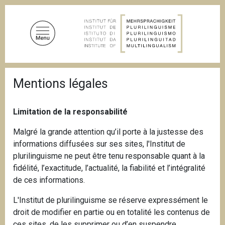
D
i
r
e
k
t
P
z
Mentions légales
f
u
a
d
m
n
Limitation de la responsabilité
I
a
n
v
Malgré la grande attention qu’il porte à la justesse des
i
h
informations diffusées sur ses sites, l'Institut de
g
a
a
plurilinguisme ne peut être tenu responsable quant à la
l
t
fidélité, l’exactitude, l’actualité, la fiabilité et l’intégralité
i
t
de ces informations.
o
n
L'Institut de plurilinguisme se réserve expressément le
droit de modifier en partie ou en totalité les contenus de
ces sites, de les supprimer ou d’en suspendre