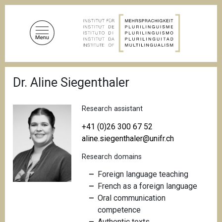
S
k
i
p
t
o
B
m
Dr. Aline Siegenthaler
r
a
e
a
i
d
Research assistant
n
c
c
r
+41 (0)26 300 67 52
u
o
aline.siegenthaler@unifr.ch
m
n
b
Research domains
t
e
Foreign language teaching
n
French as a foreign language
t
Oral communication
competence
Authentic texts