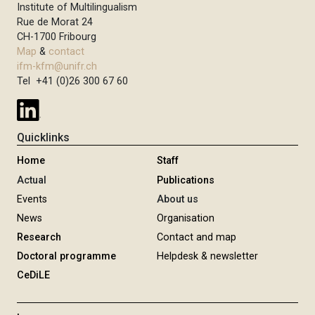
Institute of Multilingualism
Rue de Morat 24
CH-1700 Fribourg
Map
&
contact
ifm-kfm@unifr.ch
Tel +41 (0)26 300 67 60
Quicklinks
Home
Staff
Actual
Publications
Events
About us
News
Organisation
Research
Contact and map
Doctoral programme
Helpdesk & newsletter
CeDiLE