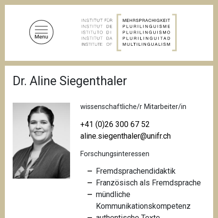
D
i
r
e
k
t
P
z
Dr. Aline Siegenthaler
f
u
a
d
m
n
wissenschaftliche/r Mitarbeiter/in
I
a
n
v
+41 (0)26 300 67 52
i
h
aline.siegenthaler@unifr.ch
g
a
a
Forschungsinteressen
l
t
i
t
Fremdsprachendidaktik
o
Französisch als Fremdsprache
n
mündliche
Kommunikationskompetenz
authentische Texte