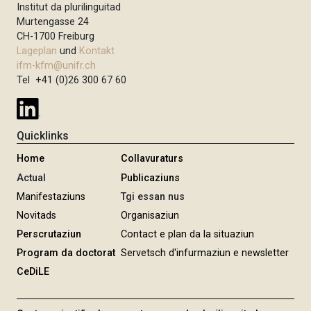
Institut da plurilinguitad
Murtengasse 24
CH-1700 Freiburg
Lageplan
und
Kontakt
ifm-kfm@unifr.ch
Tel +41 (0)26 300 67 60
Quicklinks
Home
Collavuraturs
Actual
Publicaziuns
Manifestaziuns
Tgi essan nus
Novitads
Organisaziun
Perscrutaziun
Contact e plan da la situaziun
Program da doctorat
Servetsch d'infurmaziun e newsletter
CeDiLE