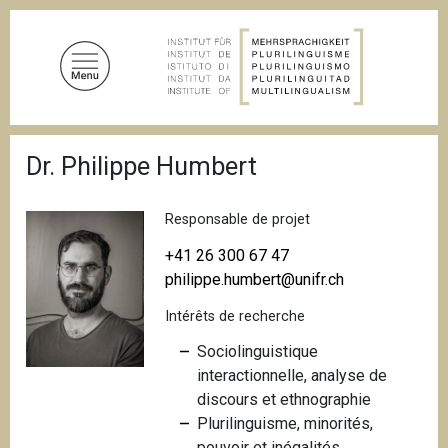
A
l
l
e
r
a
F
u
Dr. Philippe Humbert
i
c
l
d
o
'
Responsable de projet
n
A
t
r
+41 26 300 67 47
i
e
philippe.humbert@unifr.ch
a
n
n
Intérêts de recherche
u
e
p
Sociolinguistique
r
interactionnelle, analyse de
i
discours et ethnographie
n
Plurilinguisme, minorités,
c
pouvoir et inégalités