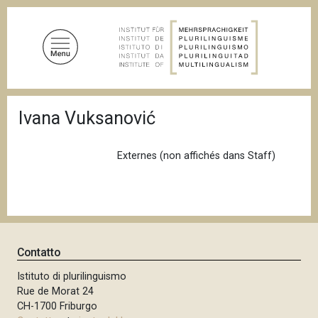
S
a
l
t
a
a
B
l
Ivana Vuksanović
r
c
i
c
o
i
Externes (non affichés dans Staff)
n
o
t
l
e
e
d
n
i
u
p
a
t
Contatto
n
o
e
Istituto di plurilinguismo
p
Rue de Morat 24
r
CH-1700 Friburgo
i