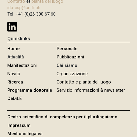
Contatto
et
pianta del luogo
n
idp-csp@unifr.ch
c
Tel +41 (0)26 300 67 60
i
p
a
Quicklinks
l
Home
Personale
e
Attualità
Pubblicazioni
Manifestazioni
Chi siamo
Novità
Organizzazione
Ricerca
Contatto e pianta del luogo
Programma dottorale
Servizio informazioni & newsletter
CeDiLE
Centro scientifico di competenza per il plurilinguismo
Impressum
Mentions légales