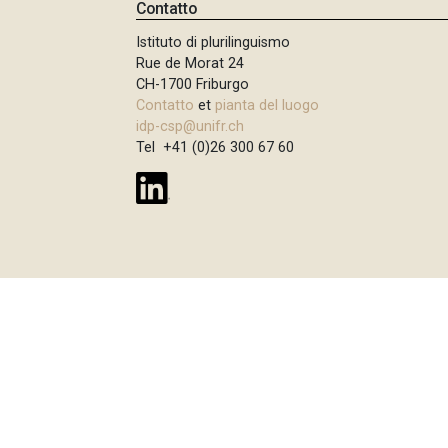
p
Contatto
n
a
Istituto di plurilinguismo
c
Rue de Morat 24
i
n
CH-1700 Friburgo
p
e
Contatto
et
pianta del luogo
a
idp-csp@unifr.ch
l
Tel +41 (0)26 300 67 60
e