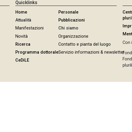
Quicklinks
Home
Personale
Cent
plur
Attualità
Pubblicazioni
Imp
Manifestazioni
Chi siamo
Ment
Novità
Organizzazione
Con i
Ricerca
Contatto e pianta del luogo
Programma dottorale
Servizio informazioni & newsletter
Fond
Fonda
CeDiLE
pluri