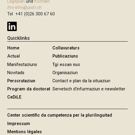
Lageplan
und
Kontakt
ifm-kfm@unifr.ch
Tel +41 (0)26 300 67 60
Quicklinks
Home
Collavuraturs
Actual
Publicaziuns
Manifestaziuns
Tgi essan nus
Novitads
Organisaziun
Perscrutaziun
Contact e plan da la situaziun
Program da doctorat
Servetsch d'infurmaziun e newsletter
CeDiLE
Center scientific da cumpetenza per la plurilinguitad
Impressum
Mentions légales