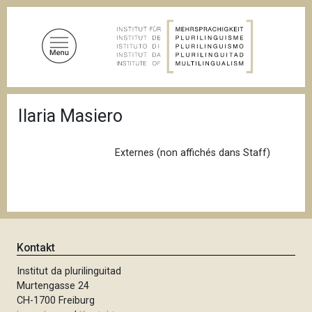
D
i
r
e
k
t
P
z
Ilaria Masiero
f
u
a
d
m
n
Externes (non affichés dans Staff)
I
a
n
v
i
h
g
a
a
l
t
i
t
Kontakt
o
n
Institut da plurilinguitad
Murtengasse 24
CH-1700 Freiburg