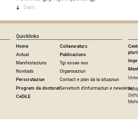
Dapli
Quicklinks
Home
Collavuraturs
Cent
pluri
Actual
Publicaziuns
Imp
Manifestaziuns
Tgi essan nus
Ment
Novitads
Organisaziun
Unter
Perscrutaziun
Contact e plan da la situaziun
Program da doctorat
Servetsch d'infurmaziun e newsletter
Adol
Stif
CeDiLE
Mehr