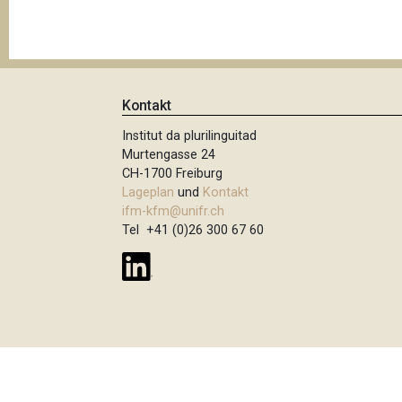
t
i
o
n
Kontakt
Institut da plurilinguitad
Murtengasse 24
CH-1700 Freiburg
Lageplan
und
Kontakt
ifm-kfm@unifr.ch
Tel +41 (0)26 300 67 60