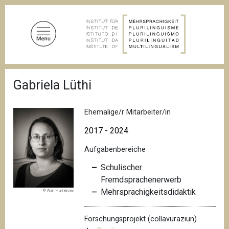
D
i
r
e
k
t
P
z
Gabriela Lüthi
f
u
a
d
m
n
Ehemalige/r Mitarbeiter/in
I
a
n
v
2017 - 2024
i
h
g
Aufgabenbereiche
a
a
l
t
Schulischer
i
t
Fremdsprachenerwerb
o
Mehrsprachigkeitsdidaktik
© Alan Humerose
n
Forschungsprojekt (collavuraziun)