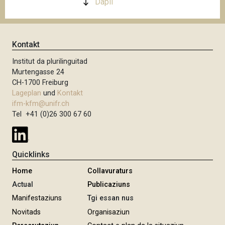
Dapli
Kontakt
Institut da plurilinguitad
Murtengasse 24
CH-1700 Freiburg
Lageplan
und
Kontakt
ifm-kfm@unifr.ch
Tel +41 (0)26 300 67 60
Quicklinks
Home
Collavuraturs
Actual
Publicaziuns
Manifestaziuns
Tgi essan nus
Novitads
Organisaziun