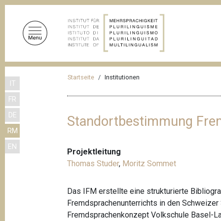
D
i
r
e
k
t
P
z
Startseite
Institutionen
IT
f
u
FR
m
a
I
DE
d
Standortbestimmung Frem
n
RM
n
h
EN
a
a
Projektleitung
l
v
Thomas Studer
,
Moritz Sommet
t
i
Das IFM erstellte eine strukturierte Biblio
g
Fremdsprachenunterrichts in den Schweizer 
a
Fremdsprachenkonzept Volkschule Basel-La