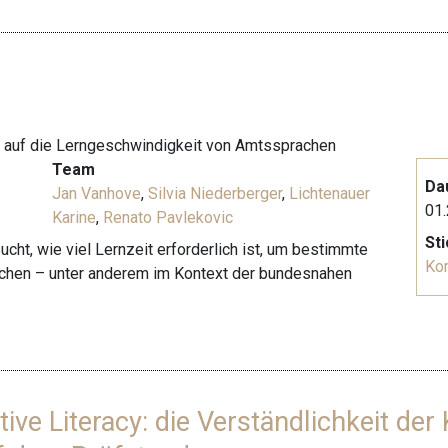
en auf die Lerngeschwindigkeit von Amtssprachen
Team
Da
Jan Vanhove
,
Silvia Niederberger
,
Lichtenauer
01.
Karine
,
Renato Pavlekovic
St
cht, wie viel Lernzeit erforderlich ist, um bestimmte
Ko
ichen – unter anderem im Kontext der bundesnahen
ive Literacy: die Verständlichkeit d