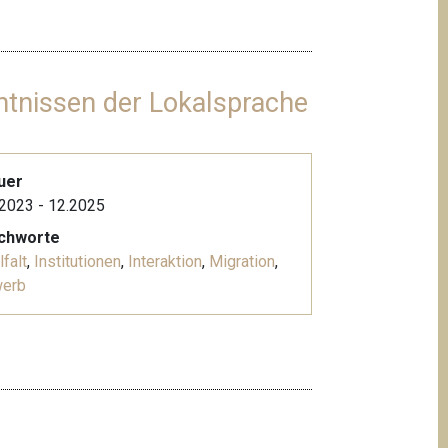
ntnissen der Lokalsprache
uer
2023 - 12.2025
ichworte
lfalt
,
Institutionen
,
Interaktion
,
Migration
,
werb