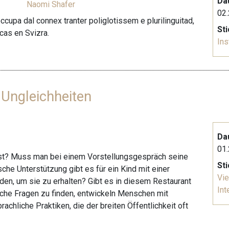
Da
Naomi Shafer
02.
'occupa dal connex tranter poliglotissem e plurilinguitad,
St
icas en Svizra.
Ins
 Ungleichheiten
Da
01.
t ist? Muss man bei einem Vorstellungsgespräch seine
St
e Unterstützung gibt es für ein Kind mit einer
Vie
n, um sie zu erhalten? Gibt es in diesem Restaurant
Int
lche Fragen zu finden, entwickeln Menschen mit
achliche Praktiken, die der breiten Öffentlichkeit oft