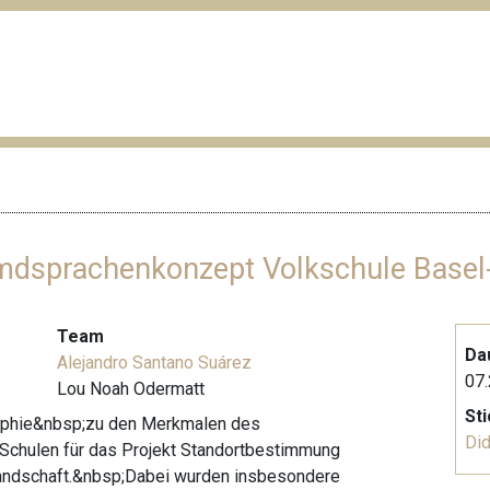
dsprachenkonzept Volkschule Basel
Team
Da
Alejandro Santano Suárez
07.
Lou Noah Odermatt
St
graphie&nbsp;zu den Merkmalen des
Did
Schulen für das Projekt Standortbestimmung
ndschaft.&nbsp;Dabei wurden insbesondere