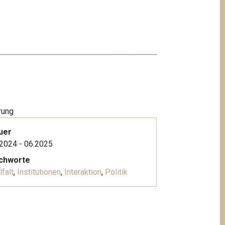
rung
uer
2024 - 06.2025
ichworte
lfalt
,
Institutionen
,
Interaktion
,
Politik