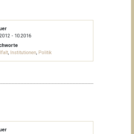
uer
2012 - 10.2016
ichworte
lfalt
,
Institutionen
,
Politik
uer