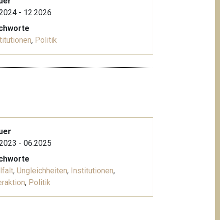
uer
2024 - 12.2026
ichworte
titutionen
,
Politik
uer
2023 - 06.2025
ichworte
lfalt
,
Ungleichheiten
,
Institutionen
,
eraktion
,
Politik