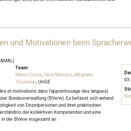
ngen und Motivationen beim Spracherw
(RAMAL)
Team
Da
Marco Civico
,
Ilaria Masiero
,
Méghane
03.
Tossonian
, UniGE
St
des et motivations dans l’apprentissage des langues)
Ko
eizer Bundesverwaltung (BVerw). Es befasst sich anhand
higkeit von Einzelpersonen und ihrer praktischen
erständnis der kollektiven Kompetenzen und eine
 in der BVerw insgesamt an.