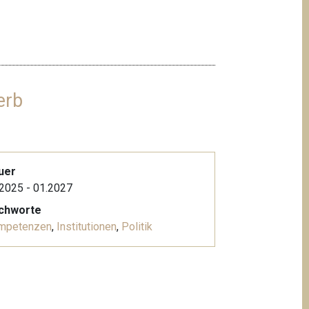
erb
uer
2025 - 01.2027
ichworte
mpetenzen
,
Institutionen
,
Politik