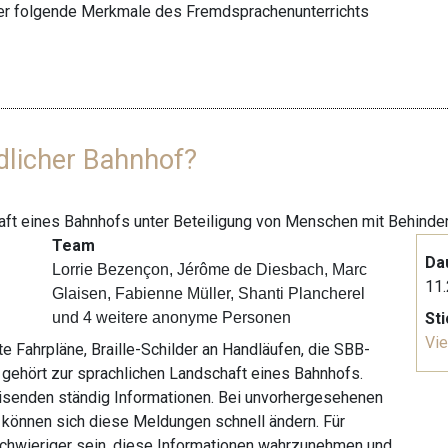
er folgende Merkmale des Fremdsprachenunterrichts
ndlicher Bahnhof?
aft eines Bahnhofs unter Beteiligung von Menschen mit Behinde
Team
Da
Lorrie Bezençon, Jérôme de Diesbach, Marc
11.
Glaisen, Fabienne Müller, Shanti Plancherel
und 4 weitere anonyme Personen
St
Vie
 Fahrpläne, Braille-Schilder an Handläufen, die SBB-
 gehört zur sprachlichen Landschaft eines Bahnhofs.
isenden ständig Informationen. Bei unvorhergesehenen
 können sich diese Meldungen schnell ändern. Für
chwieriger sein, diese Informationen wahrzunehmen und