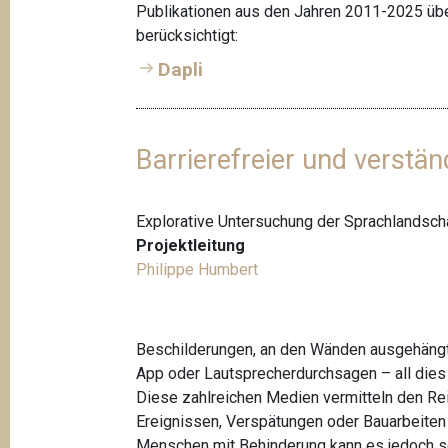
t
Publikationen aus den Jahren 2011-2025 üb
berücksichtigt:
i
Dapli
o
n
Barrierefreier und verstä
Explorative Untersuchung der Sprachlandsch
Projektleitung
Philippe Humbert
Beschilderungen, an den Wänden ausgehängte
App oder Lautsprecherdurchsagen – all dies
Diese zahlreichen Medien vermitteln den Re
Ereignissen, Verspätungen oder Bauarbeiten
Menschen mit Behinderung kann es jedoch s