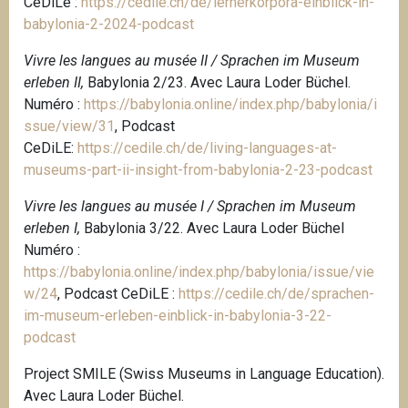
CeDiLe :
https://cedile.ch/de/lernerkorpora-einblick-in-
babylonia-2-2024-podcast
Vivre les langues au musée II / Sprachen im Museum
erleben II,
Babylonia 2/23. Avec Laura Loder Büchel.
Numéro :
https://babylonia.online/index.php/babylonia/i
ssue/view/31
, Podcast
CeDiLE:
https://cedile.ch/de/living-languages-at-
museums-part-ii-insight-from-babylonia-2-23-podcast
Vivre les langues au musée I / Sprachen im Museum
erleben I,
Babylonia 3/22. Avec Laura Loder Büchel
Numéro :
https://babylonia.online/index.php/babylonia/issue/vie
w/24
,
Podcast CeDiLE :
https://cedile.ch/de/sprachen-
im-museum-erleben-einblick-in-babylonia-3-22-
podcast
Project SMILE (Swiss Museums in Language Education).
Avec Laura Loder Büchel.