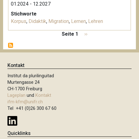
01.2024 - 12.2027
Stichworte
Korpus
,
Didaktik
,
Migration
,
Lernen
,
Lehren
S
Seite 1
N
››
e
ä
i
c
t
h
e
s
Kontakt
n
t
n
Institut da plurilinguitad
e
u
Murtengasse 24
S
m
CH-1700 Freiburg
e
m
Lageplan
und
Kontakt
i
e
ifm-kfm@unifr.ch
t
Tel +41 (0)26 300 67 60
r
i
e
e
r
Quicklinks
u