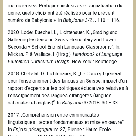
mernicieuses. Pratiques inclusives et signalisation du
genre: quels choix ont été réalisés pour le présent
numéro de Babylonia ».
In
Babylonia 3/21
, 110 – 116.
2020. Loder Buechel, L., Lichtenauer, K. „Grading and
Gathering Evidence in Swiss Elementary and Lower
Secondary School English Language Classrooms“. In:
Mickan, P. & Wallace, I. (Hrsg.).
Handbook of Language
Education Curriculum Design
.
New York
: Routledge.
2018. Chételat, D., Lichtenauer, K. „Le Concept général
pour l’enseignement des langues en Suisse, impact d’un
rapport d’expert sur les politiques éducatives relatives à
l’enseignement des langues étrangères (langues
nationales et anglais)“. In
Babylonia
3/2018, 30 – 33.
2017. „Compréhension entre communautés
linguistiques : textes fondamentaux et mise en œuvre“.
In
Enjeux pédagogiques 27
, Bienne : Haute Ecole