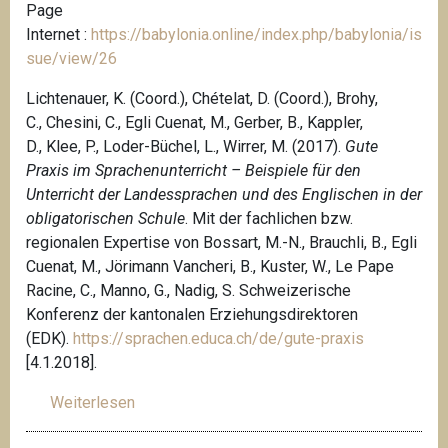
P
age
Internet :
https://babylonia.online/index.php/babylonia/is
sue/view/26
Lichtenauer, K. (Coord.), Chételat, D. (Coord.), Brohy,
C., Chesini, C., Egli Cuenat, M., Gerber, B., Kappler,
D., Klee, P., Loder-Büchel, L., Wirrer, M. (2017).
Gute
Praxis im Sprachenunterricht – Beispiele für den
Unterricht der Landessprachen und des Englischen in der
obligatorischen Schule
. Mit der fachlichen bzw.
regionalen Expertise von Bossart, M.-N., Brauchli, B., Egli
Cuenat, M., Jörimann Vancheri, B., Kuster, W., Le Pape
Racine, C., Manno, G., Nadig, S. Schweizerische
Konferenz der kantonalen Erziehungsdirektoren
(EDK).
https://sprachen.educa.ch/de/gute-praxis
[4.1.2018].
Weiterlesen
ü
b