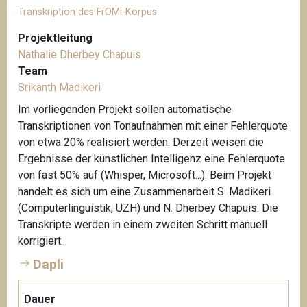
e
Transkription des FrOMi-Korpus
r
L
Projektleitung
i
Nathalie Dherbey Chapuis
c
Team
h
Srikanth Madikeri
t
Im vorliegenden Projekt sollen automatische
e
Transkriptionen von Tonaufnahmen mit einer Fehlerquote
n
von etwa 20% realisiert werden. Derzeit weisen die
a
Ergebnisse der künstlichen Intelligenz eine Fehlerquote
u
von fast 50% auf (Whisper, Microsoft...). Beim Projekt
e
handelt es sich um eine Zusammenarbeit S. Madikeri
r
(Computerlinguistik, UZH) und N. Dherbey Chapuis. Die
K
Transkripte werden in einem zweiten Schritt manuell
a
korrigiert.
r
Dapli
i
n
e
Dauer