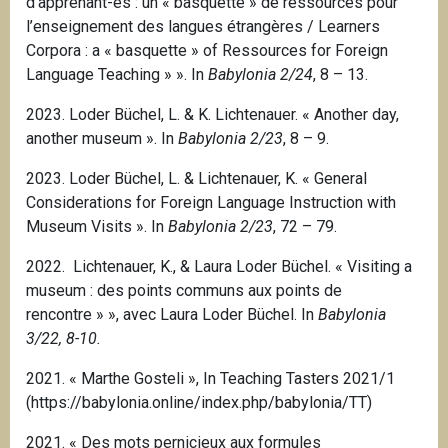
d’apprenant-es : un « basquette » de ressources pour
l’enseignement des langues étrangères / Learners
Corpora : a « basquette » of Ressources for Foreign
Language Teaching » ». In
Babylonia 2/24
, 8 – 13.
2023. Loder Büchel, L. & K. Lichtenauer. « Another day,
another museum ». In
Babylonia 2/23
, 8 – 9.
2023. Loder Büchel, L. & Lichtenauer, K. « General
Considerations for Foreign Language Instruction with
Museum Visits ». In
Babylonia 2/23
, 72 – 79.
2022. Lichtenauer, K., & Laura Loder Büchel.
« Visiting a
museum : des points communs aux points de
rencontre » », avec Laura Loder Büchel.
In
Babylonia
3/22, 8-10.
2021. « Marthe Gosteli », In Teaching Tasters 2021/1
(https://babylonia.online/index.php/babylonia/TT)
2021. « Des mots pernicieux aux formules