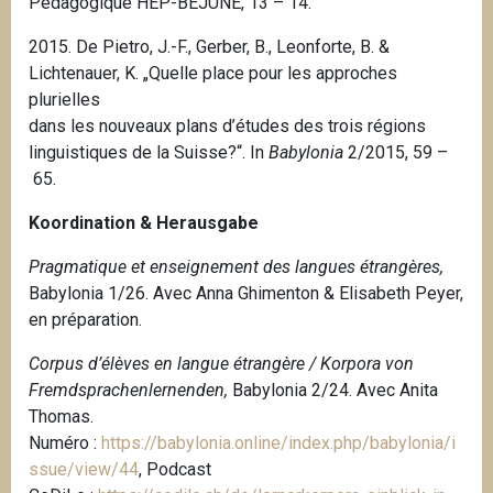
Pédagogique HEP-BEJUNE, 13 – 14.
2015.
De Pietro, J.-F., Gerber, B., Leonforte, B. &
Lichtenauer, K.
„Quelle place pour les approches
plurielles
dans les nouveaux plans d’études des trois régions
linguistiques de la Suisse?“. In
Babylonia
2/2015, 59 –
65.
Koordination & Herausgabe
Pragmatique et enseignement des langues étrangères,
Babylonia 1/26. Avec Anna Ghimenton & Elisabeth Peyer,
en préparation.
Corpus d’élèves en langue étrangère / Korpora von
Fremdsprachenlernenden,
Babylonia 2/24. Avec Anita
Thomas.
Numéro :
https://babylonia.online/index.php/babylonia/i
ssue/view/44
, Podcast