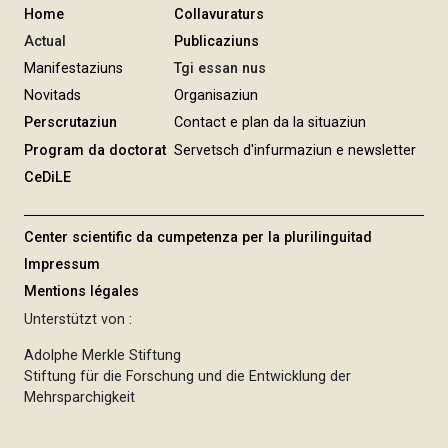
n
Home
Collavuraturs
g
Actual
Publicaziuns
Manifestaziuns
Tgi essan nus
Novitads
Organisaziun
Perscrutaziun
Contact e plan da la situaziun
Program da doctorat
Servetsch d'infurmaziun e newsletter
CeDiLE
Center scientific da cumpetenza per la plurilinguitad
Impressum
Mentions légales
Unterstützt von :
Adolphe Merkle Stiftung
Stiftung für die Forschung und die Entwicklung der
Mehrsparchigkeit