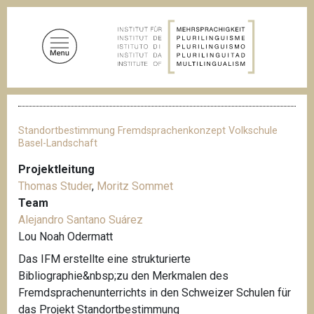
D
i
r
e
k
t
P
z
f
u
a
Standortbestimmung Fremdsprachenkonzept Volkschule
d
m
Basel-Landschaft
n
I
a
Projektleitung
n
v
Thomas Studer
,
Moritz Sommet
i
h
g
Team
a
a
Alejandro Santano Suárez
l
t
Lou Noah Odermatt
i
t
o
Das IFM erstellte eine strukturierte
n
Bibliographie&nbsp;zu den Merkmalen des
Fremdsprachenunterrichts in den Schweizer Schulen für
das Projekt Standortbestimmung