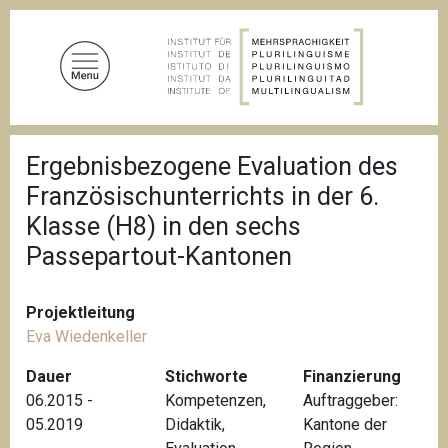
D
i
r
e
k
t
P
z
Ergebnisbezogene Evaluation des
f
u
a
Französischunterrichts in der 6.
d
m
n
Klasse (H8) in den sechs
I
a
Passepartout-Kantonen
n
v
i
h
g
a
a
Projektleitung
l
t
Eva Wiedenkeller
i
t
o
Dauer
Stichworte
Finanzierung
n
06.2015 -
Kompetenzen
,
Auftraggeber:
05.2019
Didaktik
,
Kantone der