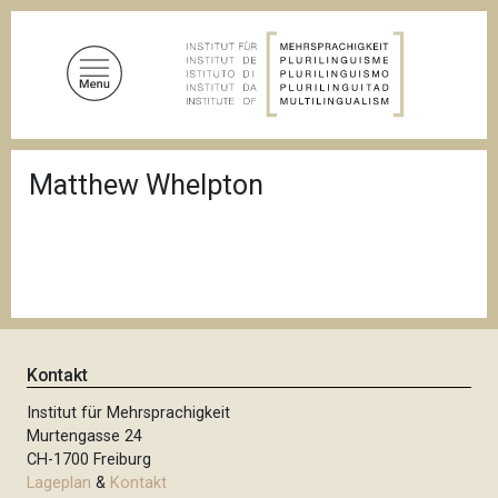
D
i
r
e
k
t
P
z
Matthew Whelpton
f
u
a
d
m
n
I
a
n
v
i
h
g
a
a
l
t
Kontakt
i
t
o
Institut für Mehrsprachigkeit
n
Murtengasse 24
CH-1700 Freiburg
Lageplan
&
Kontakt