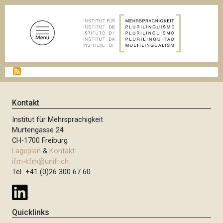
D
i
r
e
k
t
P
z
f
u
a
d
m
Kontakt
n
I
a
Institut für Mehrsprachigkeit
n
v
Murtengasse 24
i
h
CH-1700 Freiburg
g
a
Lageplan
&
Kontakt
a
l
t
ifm-kfm@unifr.ch
i
Tel +41 (0)26 300 67 60
t
o
n
Quicklinks