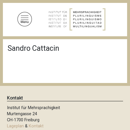
D
i
r
e
k
t
P
z
Sandro Cattacin
f
u
a
d
m
n
I
a
n
v
i
h
g
a
a
l
t
Kontakt
i
t
o
Institut für Mehrsprachigkeit
n
Murtengasse 24
CH-1700 Freiburg
Lageplan
&
Kontakt